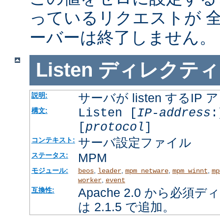
っているリクエストが 
ーバーは終了しません。
Listen
ディレクティ
サーバが listen するI
説明:
Listen [
IP-address
:
構文:
[
protocol
]
サーバ設定ファイル
コンテキスト:
MPM
ステータス:
モジュール:
,
,
,
,
beos
leader
mpm_netware
mpm_winnt
mp
,
worker
event
Apache 2.0 から必
互換性:
は 2.1.5 で追加。