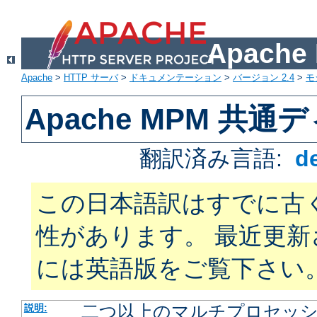
Apach
Apache
>
HTTP サーバ
>
ドキュメンテーション
>
バージョン 2.4
>
モ
Apache MPM 共
翻訳済み言語:
d
この日本語訳はすでに古
性があります。 最近更
には英語版をご覧下さい
二つ以上のマルチプロセッシン
説明: