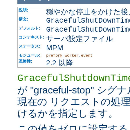
穏やかな停止をかけた後
説明:
GracefulShutDownTi
構文:
GracefulShutDownTim
デフォルト:
サーバ設定ファイル
コンテキスト:
MPM
ステータス:
モジュール:
,
,
prefork
worker
event
2.2 以降
互換性:
GracefulShutdownTim
が "graceful-stop
現在の リクエストの処
けるかを指定します。
この値をゼロに設定する