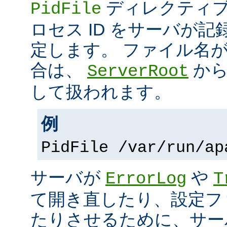
ディレクティブ
PidFile
ロセス ID をサーバが
定します。 ファイル名
合は、
から
ServerRoot
して扱われます。
例
PidFile /var/run/ap
サーバが
や
ErrorLog
T
て開き直したり、設定フ
たりさせるために、サー