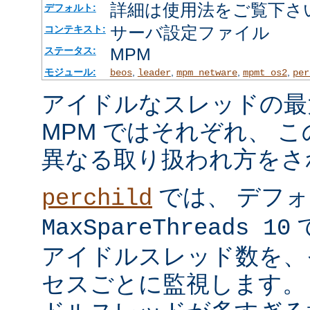
詳細は使用法をご覧下さ
デフォルト:
サーバ設定ファイル
コンテキスト:
MPM
ステータス:
モジュール:
,
,
,
,
beos
leader
mpm_netware
mpmt_os2
per
アイドルなスレッドの最
MPM ではそれぞれ、 
異なる取り扱われ方をさ
では、 デフ
perchild
で
MaxSpareThreads 10
アイドルスレッド数を、
セスごとに監視します。