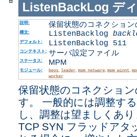
ListenBackLog
デ
保留状態のコネクション
説明:
ListenBacklog
backl
構文:
ListenBacklog 511
デフォルト:
サーバ設定ファイル
コンテキスト:
MPM
ステータス:
モジュール:
,
,
,
,
beos
leader
mpm_netware
mpm_winnt
mp
worker
保留状態のコネクション
す。 一般的には調整す
し、調整は望ましくあり
TCP SYN フラッドア