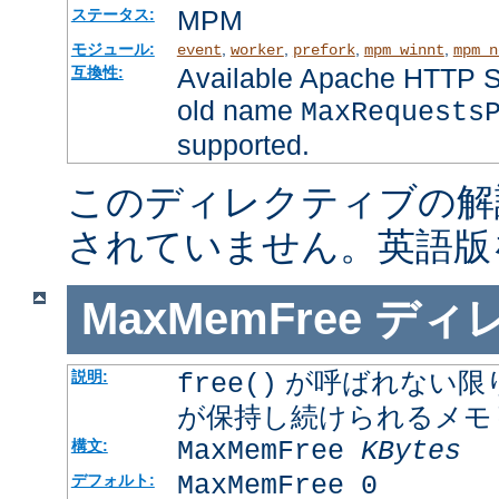
MPM
ステータス:
モジュール:
,
,
,
,
event
worker
prefork
mpm_winnt
mpm_n
Available Apache HTTP Se
互換性:
old name
MaxRequests
supported.
このディレクティブの解
されていません。英語版
MaxMemFree
ディ
が呼ばれない限
説明:
free()
が保持し続けられるメモ
MaxMemFree
KBytes
構文:
MaxMemFree 0
デフォルト: