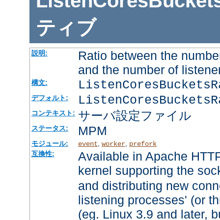
ListenCoresBucket
ティブ
Ratio between the number
説明:
and the number of listene
ListenCoresBuckets
構文:
ListenCoresBucketsR
デフォルト:
サーバ設定ファイル
コンテキスト:
MPM
ステータス:
モジュール:
,
,
event
worker
prefork
Available in Apache HTTP
互換性:
kernel supporting the soc
and distributing new conn
listening processes' (or th
(eg. Linux 3.9 and later, b