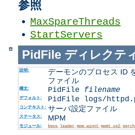
参照
MaxSpareThreads
StartServers
PidFile
ディレクテ
デーモンのプロセス ID
説明:
ファイル
PidFile
filename
構文:
PidFile logs/httpd.
デフォルト:
サーバ設定ファイル
コンテキスト:
MPM
ステータス:
モジュール:
,
,
,
,
beos
leader
mpm_winnt
mpmt_os2
perch