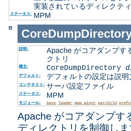
実装されているディレクテ
MPM
ステータス:
CoreDumpDirector
Apache がコアダン
説明:
クトリ
CoreDumpDirectory
d
構文:
デフォルトの設定は説明
デフォルト:
サーバ設定ファイル
コンテキスト:
MPM
ステータス:
モジュール:
,
,
,
,
beos
leader
mpm_winnt
perchild
prefo
Apache がコアダンプ
ディレクトリを制御しま