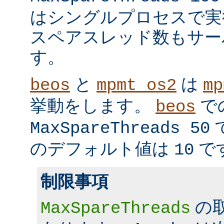
はシングルプロセスで実
スペアスレッド数もサー
す。
と
は
beos
mpmt_os2
mp
挙動をします。
で
beos
MaxSpareThreads 50
のデフォルト値は
で
10
制限事項
の
MaxSpareThreads