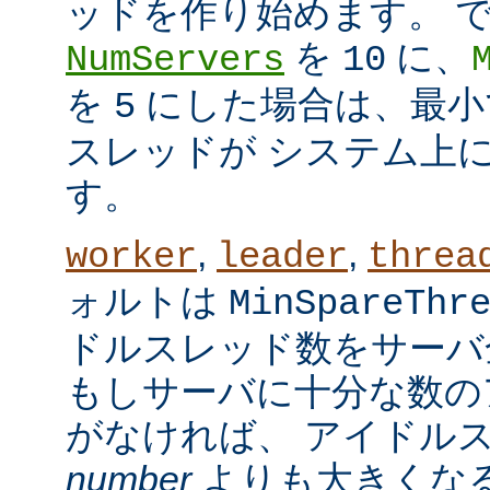
ッドを作り始めます。 
を
に、
NumServers
10
を
にした場合は、最小で
5
スレッドが システム上
す。
,
,
worker
leader
threa
ォルトは
MinSpareThr
ドルスレッド数をサーバ
もしサーバに十分な数の
がなければ、 アイドル
number
よりも大きくなる