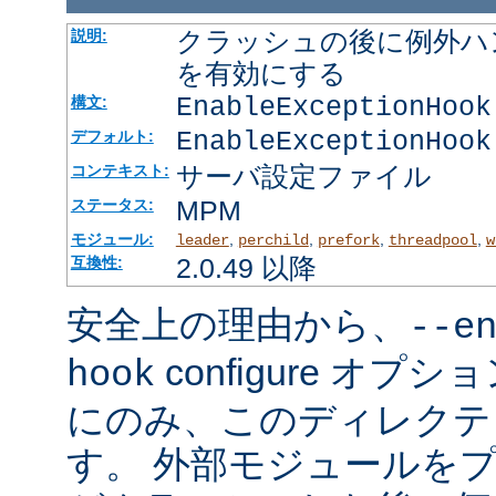
クラッシュの後に例外ハ
説明:
を有効にする
EnableExceptionHook
構文:
EnableExceptionHook
デフォルト:
サーバ設定ファイル
コンテキスト:
MPM
ステータス:
モジュール:
,
,
,
,
leader
perchild
prefork
threadpool
w
2.0.49 以降
互換性:
安全上の理由から、
--e
configure オ
hook
にのみ、このディレクテ
す。 外部モジュールを