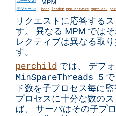
MPM
ステータス:
モジュール:
,
,
,
,
beos
leader
mpm_netware
mpmt_os2
per
リクエストに応答するス
す。 異なる MPM では
レクティブは異なる取り
す。
では、 デフ
perchild
で
MinSpareThreads 5
ド数を子プロセス毎に監
プロセスに十分な数のス
ば、 サーバはその子プ