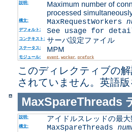
Maximum number of connec
説明:
processed simultaneousl
MaxRequestWorkers
n
構文:
See usage for detai
デフォルト:
サーバ設定ファイル
コンテキスト:
MPM
ステータス:
モジュール:
,
,
event
worker
prefork
このディレクティブの解
されていません。英語版
MaxSpareThreads
アイドルスレッドの最大
説明:
MaxSpareThreads
num
構文: